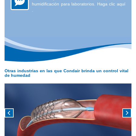
humidificación para laboratorios.
Haga clic aquí
.
Otras industrias en las que Condair brinda un control vital
de humedad