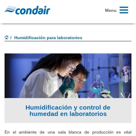
Toggle
Menu
navigati
Humidificación para laboratorios
Humidificación y control de
humedad en laboratorios
En el ambiente de una sala blanca de producción es vital