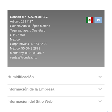
Condair MX, S.A.P.I. de C.V.
Articulo 123 # 27
Colonia Adolfo López Mateos
Tequisquiapan, Querétaro.
C.P. 76750
Mexico
Corporativo: 414 273 22 29
México: 55 6043 2878
Monterrey: 81 8108 4826
ventas@condair.mx
Humidificación
Información de la Empresa
Información del Sitio Web