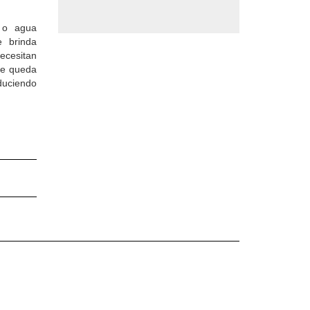
e o agua
e brinda
ecesitan
ue queda
educiendo