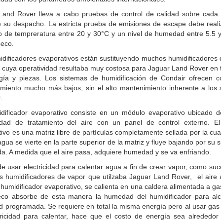
Land Rover lleva a cabo pruebas de control de calidad sobre cada 
e su despacho. La estricta prueba de emisiones de escape debe reali
o de tempreratura entre 20 y 30°C y un nivel de humedad entre 5.5 y
seco.
dificadores evaporativos están sustituyendo muchos humidificadores 
o cuya operatividad resultaba muy costosa para Jaguar Land Rover en
gía y piezas. Los sistemas de humidificación de Condair ofrecen c
amiento mucho más bajos, sin el alto mantenimiento inherente a los 
.
dificador evaporativo consiste en un módulo evaporativo ubicado d
dad de tratamiento del aire con un panel de control externo. E
ivo es una matriz libre de partículas completamente sellada por la cua
 agua se vierte en la parte superior de la matriz y fluye bajando por su s
a. A medida que el aire pasa, adquiere humedad y se va enfriando.
e usar electricidad para calentar agua a fin de crear vapor, como su
os humidificadores de vapor que utilzaba Jaguar Land Rover, el aire
l humidificador evaporativo, se calienta en una caldera alimentada a gas
seco absorbe de esta manera la humedad del humidificador para alc
programada. Se requiere en total la misma energía pero al usar gas 
tricidad para calentar, hace que el costo de energía sea alrededo