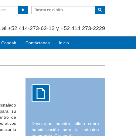
local
 al +52 414-273-62-13 y +52 414 273-2229
 Condair
Contáctenos
Inicio
instalado
 para su
entro de
porativos
Descargue nuestro folleto sobre
ntizar la
humidificación para la industria
automotriz. Clic aquí.