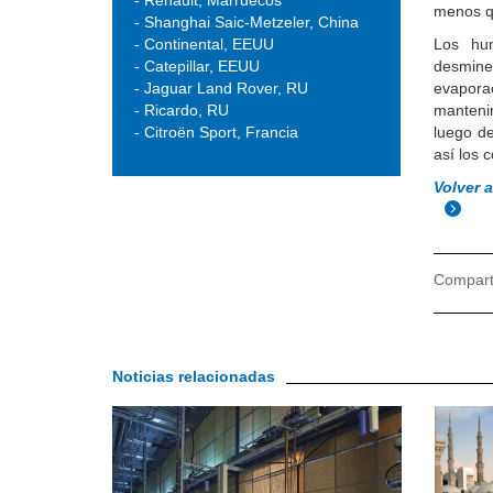
menos qu
- Shanghai Saic-Metzeler, China
- Continental, EEUU
Los hum
- Catepillar, EEUU
desmine
- Jaguar Land Rover, RU
evaporac
- Ricardo, RU
manteni
-
Citroën Sport
, Francia
luego de
así los 
Volver 
Comparti
Noticias relacionadas