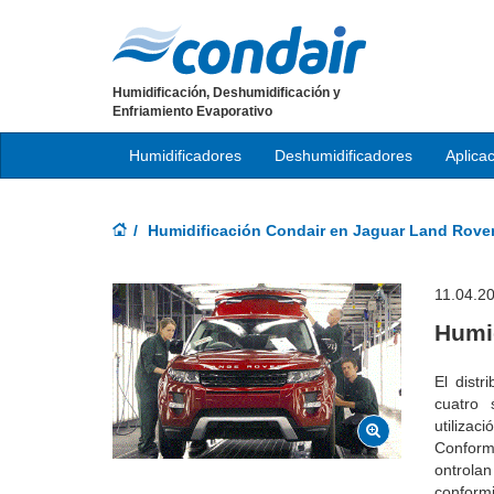
Humidificación, Deshumidificación y
Enfriamiento Evaporativo
Humidificadores
Deshumidificadores
Aplica
Humidificación Condair en Jaguar Land Rove
11.04.2
Humi
El distr
cuatro 
utiliza
Conformi
ontrolan
conformi