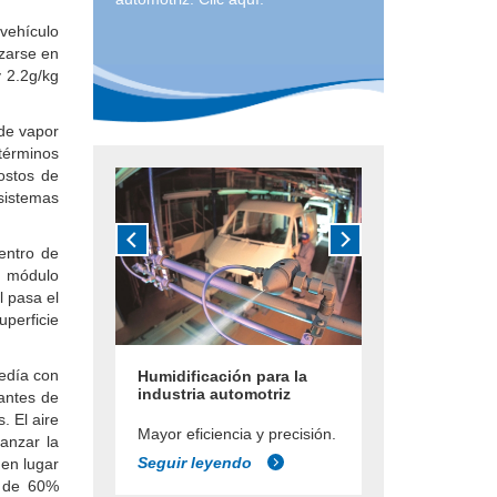
vehículo
zarse en
 2.2g/kg
de vapor
 términos
ostos de
sistemas
entro de
l módulo
l pasa el
uperficie
cedía con
Humidificación para la
industria automotriz
 antes de
. El aire
Mayor eficiencia y precisión.
anzar la
Seguir leyendo
en lugar
r de 60%