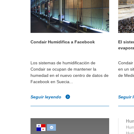
Condair Humidifica a Facebook
El sist
evapora
Los sistemas de humidificación de
Condair 
Condair se ocupan de mantener la
en un si
humedad en el nuevo centro de datos de
de Medin
Facebook en Suecia...
Seguir leyendo
Seguir 
Hum
Humi
Humi