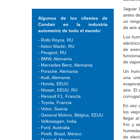
Jaguar 
antes d
Algunos de los clientes de
un rang
Condair en la industria
de aire 
automotriz de todo el mundo:
Los humi
- Rolls Royce, RU
eléctric
- Aston Martin, RU
de ener
- Peugeot, RU
funcion
- BMW, Alemania
de vapor
- Mercedes Benz, Alemania
- Porsche, Alemania
Un humi
- Audi, Alemania
una uni
- Honda, EEUU
evaporat
- Nissan, EEUU, RU
aire. El
- Renault F1, FrancIa
corrugad
- Toyota, Francia
En vez d
- Volvo, Suecia
los viej
- General Motors, Bélgica, EEUU
llegar a
- Volkswagen, India
frío y 
- Ford, Australia
humedad 
- Pirelli, Brasil, México
de elec
- Renault, Marruecos