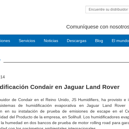
Encuentre su distribuidor 
Comuníquese con nosotros
ciones
Servicios
Noticias
Descargas
Blog
El mundo
r
014
dificación Condair en Jaguar Land Rover
ibuidor de Condair en el Reino Unido, JS Humidifiers, ha provisto e 
sistemas de humidificación evaporativa en Jaguar Land Rover
ción en su instalación de prueba de emisiones de escape en el C
dad del Producto de la empresa, en Solihull. Los humidificadores eva
 la humedad en dos bancos de prueba de motor rolling road para gara
dad con los parámetros ambientales internacionales.