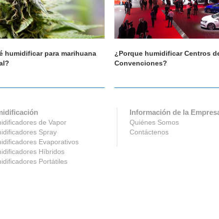
é humidificar para marihuana
¿Porque humidificar Centros d
al?
Convenciones?
idificación
Información de la Empres
dificadores de Vapor
Quiénes Somos
dificadores Spray
Contáctenos
dificadores Evaporativos
dificadores Híbridos
dificadores Portátiles