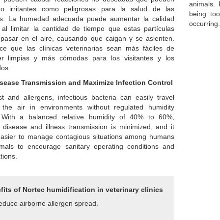
animals. 
to irritantes como peligrosas para la salud de las
being too
as.
La humedad adecuada puede aumentar la calidad
occurrin
 al limitar la cantidad de tiempo que estas partículas
pasar en el aire, causando que caigan y se asienten.
ce que las clínicas veterinarias sean más fáciles de
r limpias y más cómodas para los visitantes y los
os.
isease Transmission and Maximize Infection Control
t and allergens, infectious bacteria can easily travel
 the air in environments without regulated humidity
. With a balanced relative humidity of 40% to 60%,
 disease and illness transmission is minimized, and it
 easier to manage contagious situations among humans
mals to encourage sanitary operating conditions and
tions.
its of Nortec humidification in veterinary clinics
duce airborne allergen spread.