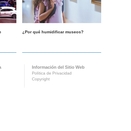
e
¿Por qué humidificar museos?
¿Por qué hu
a
Información del Sitio Web
Política de Privacidad
Copyright