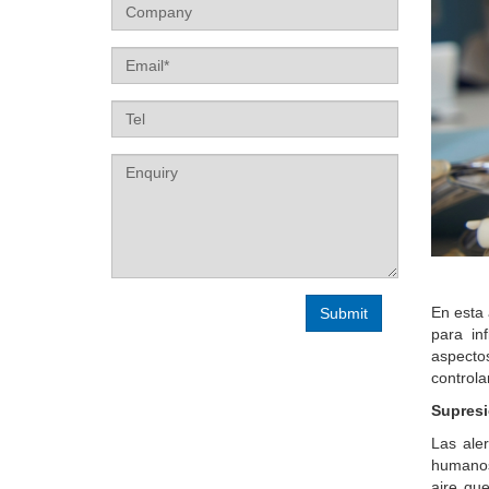
Company
Email
Tel
Label
En esta 
para in
aspect
controla
Supresi
Las ale
humanos,
aire qu