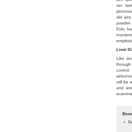
ser tan
person
del aire
pueden 
Esto ha
mantene
emplead
Limit D
Like dus
through
control
airborne
will be
and ani
examina
Benef
Re