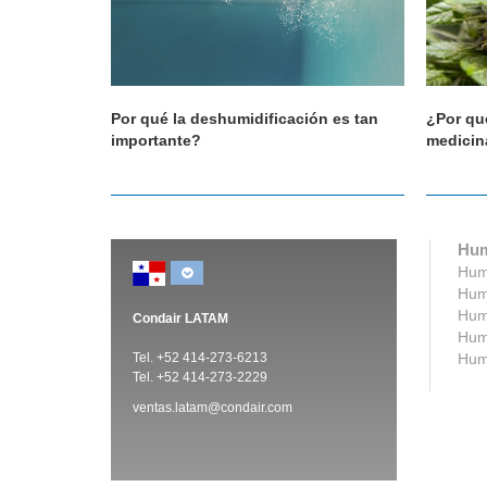
ducción
Por qué la deshumidificación es tan
¿Por qu
importante?
medicin
Hum
Humi
Humi
Humi
Condair LATAM
Humi
Tel. +52 414-273-6213
Humi
Tel. +52 414-273-2229
ventas.latam@condair.com