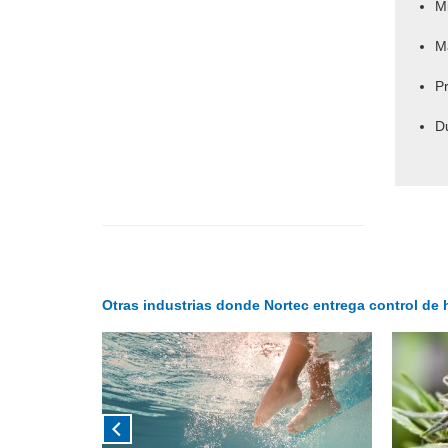
Mi
Ma
P
Du
Otras industrias donde Nortec entrega control de h