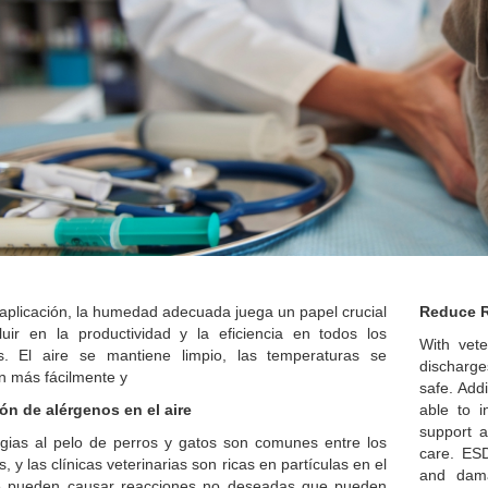
aplicación, la humedad adecuada juega un papel crucial
Reduce R
fluir en la productividad y la eficiencia en todos los
With vete
os.
El aire se mantiene limpio, las temperaturas se
discharge
n más fácilmente y
safe. Add
ón de alérgenos en el aire
able to i
support a
rgias al pelo de perros y gatos son comunes entre los
care. ESD
 y las clínicas veterinarias son ricas en partículas en el
and dama
e pueden causar reacciones no deseadas que pueden